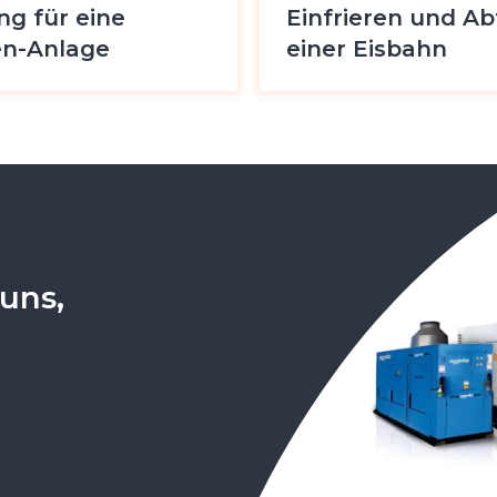
ng für eine
Einfrieren und A
en-Anlage
einer Eisbahn
ie ansehen
Fallstudie ansehen
uns,