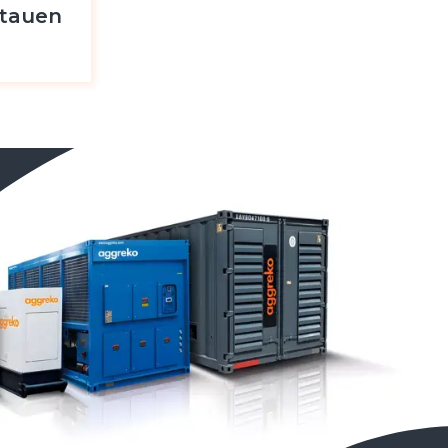
btauen