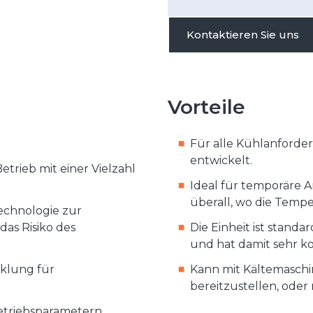
Kontaktieren Sie uns
Vorteile
Für alle Kühlanforder
entwickelt.
etrieb mit einer Vielzahl
Ideal für temporäre 
überall, wo die Temp
echnologie zur
as Risiko des
Die Einheit ist stand
und hat damit sehr 
cklung für
Kann mit Kältemaschi
bereitzustellen, ode
etriebsparametern.