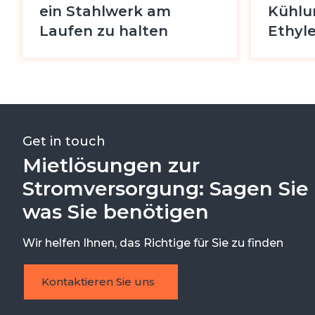
ein Stahlwerk am
Kühlu
Laufen zu halten
Ethyl
Fallstudie ansehen
Fallstud
Get in touch
Mietlösungen zur
Stromversorgung: Sagen Sie 
was Sie benötigen
Wir helfen Ihnen, das Richtige für Sie zu finden
Kontaktieren Sie uns