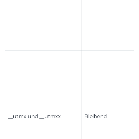
__utmx und __utmxx
Bleibend