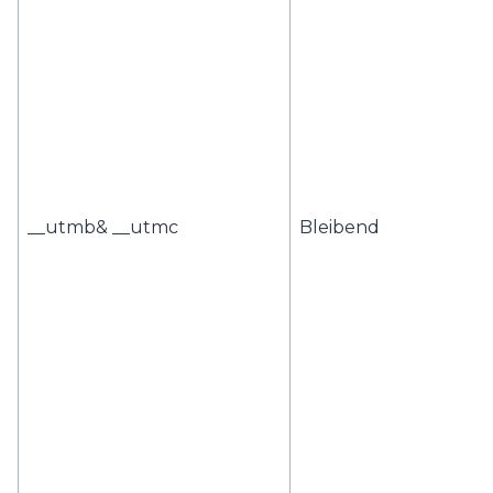
__utmb& __utmc
Bleibend