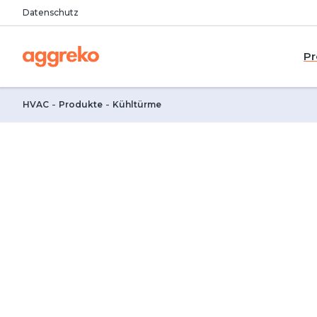
Datenschutz
Pr
HVAC
Produkte
Kühltürme
Kühlturm mieten
Industrielle Kühltürme für Zusatz-, Not- und Reser