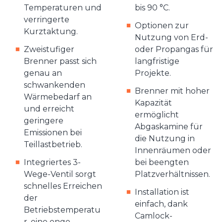
Temperaturen und
bis 90 °C.
verringerte
Optionen zur
Kurztaktung.
Nutzung von Erd-
Zweistufiger
oder Propangas für
Brenner passt sich
langfristige
genau an
Projekte.
schwankenden
Brenner mit hoher
Wärmebedarf an
Kapazität
und erreicht
ermöglicht
geringere
Abgaskamine für
Emissionen bei
die Nutzung in
Teillastbetrieb.
Innenräumen oder
Integriertes 3-
bei beengten
Wege-Ventil sorgt
Platzverhältnissen.
schnelles Erreichen
Installation ist
der
einfach, dank
Betriebstemperatu
Camlock-
r, eine enge