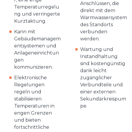
Anschlüssen, die
Temperaturregelu
direkt mit dem
ng und verringerte
Warmwassersystem
Kurztaktung.
des Standorts
Kann mit
verbunden
Gebäudemanagem
werden.
entsystemen und
Wartung und
Anlageneinrichtun
Instandhaltung
gen
sind kostengünstig
kommunizieren.
dank leicht
Elektronische
zugänglicher
Regelungen
Verbundteile und
regeln und
einer externen
stabilisieren
Sekundärkreispum
Temperaturen in
pe.
engen Grenzen
und bieten
fortschrittliche