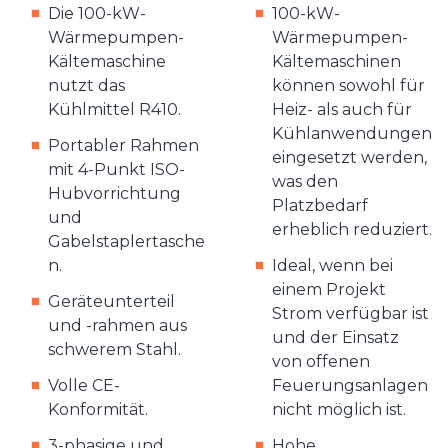
Die 100-kW-
100-kW-
Wärmepumpen-
Wärmepumpen-
Kältemaschine
Kältemaschinen
nutzt das
können sowohl für
Kühlmittel R410.
Heiz- als auch für
Kühlanwendungen
Portabler Rahmen
eingesetzt werden,
mit 4-Punkt ISO-
was den
Hubvorrichtung
Platzbedarf
und
erheblich reduziert.
Gabelstaplertasche
n.
Ideal, wenn bei
einem Projekt
Geräteunterteil
Strom verfügbar ist
und -rahmen aus
und der Einsatz
schwerem Stahl.
von offenen
Volle CE-
Feuerungsanlagen
Konformität.
nicht möglich ist.
3-phasige und
Hohe