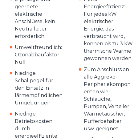
geerdete
Energieeffizienz:
elektrische
Für jedes kW
Anschlüsse, kein
elektrischer
Neutralleiter
Energie, das
erforderlich.
verbraucht wird,
können bis zu 3 kW
Umweltfreundlich:
thermische Wärme
Ozonabbaufaktor
gewonnen werden.
Null.
Zum Anschluss an
Niedrige
alle Aggreko-
Schallpegel für
Peripheriekompon
den Einsatz in
enten wie
lärmempfindlichen
Schläuche,
Umgebungen.
Pumpen, Verteiler,
Niedrige
Wärmetauscher,
Betriebskosten
Pufferbehälter
durch
usw. geeignet.
energieeffiziente