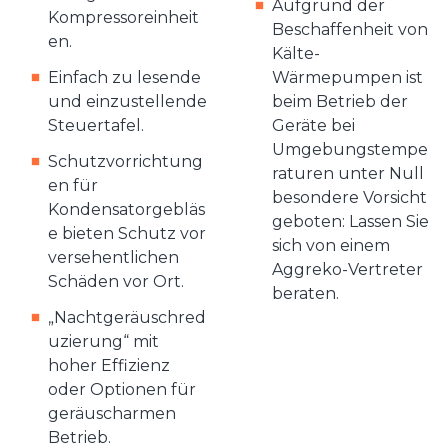
Aufgrund der
Kompressoreinheit
Beschaffenheit von
en.
Kälte-
Einfach zu lesende
Wärmepumpen ist
und einzustellende
beim Betrieb der
Steuertafel.
Geräte bei
Umgebungstempe
Schutzvorrichtung
raturen unter Null
en für
besondere Vorsicht
Kondensatorgebläs
geboten: Lassen Sie
e bieten Schutz vor
sich von einem
versehentlichen
Aggreko-Vertreter
Schäden vor Ort.
beraten.
„Nachtgeräuschred
uzierung“ mit
hoher Effizienz
oder Optionen für
geräuscharmen
Betrieb.